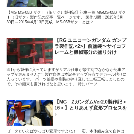
【MG MS-05B ザクⅠ（旧ザク）製作記】記事一覧 MGMS-05B ザク
Ⅰ（旧ザク）製作記の記事一覧ページです。 製作期間：2015年3月
30日～2015年4月13日完成 MS-05BザクⅠとは？
【RG ユニコーンガンダム ガンプ
RG
ラ製作記 <2>】前塗装〜サイコフ
レームと機械部分の塗り分け
8月から製作に入っていますがリアル仕事が繁忙期でなかなか記事ア
ップが進みません(^^; 製作自体は本記事アップ時点でデカール貼りに
入っています。 パーツ破損や塗装のやり直しで二転三転しましたの
で、その顛末も書ければなと思います。 特にパーツ...
【MG ZガンダムVer2.0製作記＜
MG
16＞】とりあえず変形プロセスを
♪
ゼータといえばやっぱり変形ですよね！ 一応、本体組み立て自体は