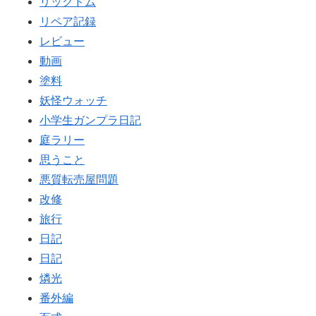
リックドム
リペア記録
レビュー
動画
塗料
妖怪ウォッチ
小学生ガンプラ日記
庭ラリー
思うこと
悪質転売屋問題
改修
旅行
日記
日記
燐光
番外編