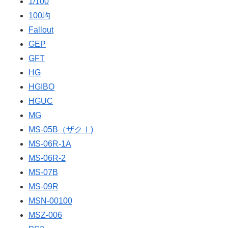
1/100
100均
Fallout
GEP
GFT
HG
HGIBO
HGUC
MG
MS-05B（ザクⅠ)
MS-06R-1A
MS-06R-2
MS-07B
MS-09R
MSN-00100
MSZ-006