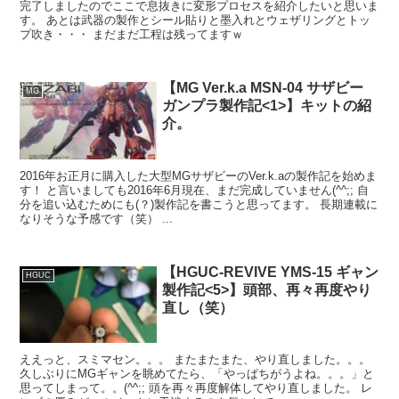
完了しましたのでここで息抜きに変形プロセスを紹介したいと思いま
す。 あとは武器の製作とシール貼りと墨入れとウェザリングとトッ
プ吹き・・・ まだまだ工程は残ってますｗ
【MG Ver.k.a MSN-04 サザビー
MG
ガンプラ製作記<1>】キットの紹
介。
2016年お正月に購入した大型MGサザビーのVer.k.aの製作記を始めま
す！ と言いましても2016年6月現在、まだ完成していません(^^;; 自
分を追い込むためにも(？)製作記を書こうと思ってます。 長期連載に
なりそうな予感です（笑） ...
【HGUC-REVIVE YMS-15 ギャン
HGUC
製作記<5>】頭部、再々再度やり
直し（笑）
ええっと、スミマセン。。。 またまたまた、やり直しました。。。
久しぶりにMGギャンを眺めてたら、「やっぱちがうよね。。。」と
思ってしまって。。(^^;; 頭を再々再度解体してやり直しました。 レ