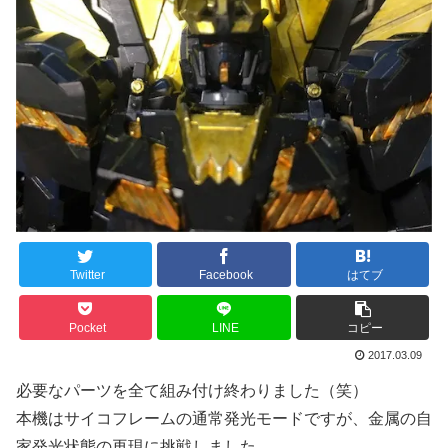
Twitter
Facebook
はてブ
Pocket
LINE
コピー
2017.03.09
必要なパーツを全て組み付け終わりました（笑）
本機はサイコフレームの通常発光モードですが、金属の自
家発光状態の再現に挑戦しました。