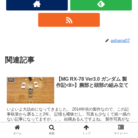
ashana07
関連記事
【MG RX-78 Ver3.0 ガンダム 製
MG
作記<8>】腕部と頭部の組み立て
いよいよ大詰めになってきました。 2014年頃の製作なので、この記
事執筆から遡ること2年。 記憶も曖昧だし、写真も少なくて統一感の
ない記事になってますが。。。 結構あるんですよね。 製作写真がな
いキット。 今思うともったいなかったなと思いま...
ホーム
検索
トップ
サイドバー