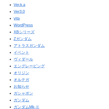
Ver.k.a
Ver3.0
vita
WordPress
XBシリーズ
Ζガンダム
アトラスガンダム
イベント
ヴィダール
エングレービング
オリジン
オルテガ
お知らせ
ガシャポン
ガンダム
ガンダムMk-Ⅱ