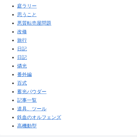
庭ラリー
思うこと
悪質転売屋問題
改修
旅行
日記
日記
燐光
番外編
百式
蓄光パウダー
記事一覧
道具、ツール
鉄血のオルフェンズ
高機動型