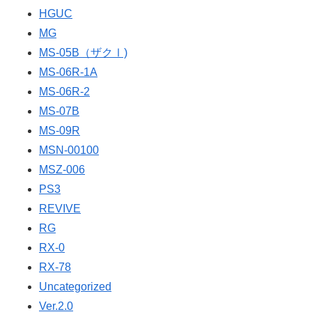
HGUC
MG
MS-05B（ザクⅠ)
MS-06R-1A
MS-06R-2
MS-07B
MS-09R
MSN-00100
MSZ-006
PS3
REVIVE
RG
RX-0
RX-78
Uncategorized
Ver.2.0