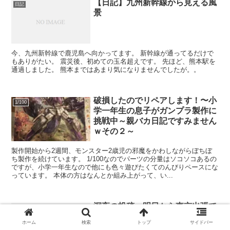
【日記】九州新幹線から見える風
日記
景
今、九州新幹線で鹿児島へ向かってます。 新幹線が通ってるだけで
もありがたい。 震災後、初めての玉名超えです。 先ほど、熊本駅を
通過しました。 熊本まではあまり気になりませんでしたが。。
破損したのでリペアします！〜小
1/100
学一年生の息子がガンプラ製作に
挑戦中～親バカ日記ですみません
ｗその２～
製作開始から2週間、モンスター2歳児の邪魔をかわしながらぼちぼ
ち製作を続けています。 1/100なのでパーツの分量はソコソコあるの
ですが、小学一年生なので他にも色々遊びたくてのんびりペースにな
っています。 本体の方はなんとか組み上がって、い...
深夜の投稿。明日から東京出張で
日記
して。
ホーム
検索
トップ
サイドバー