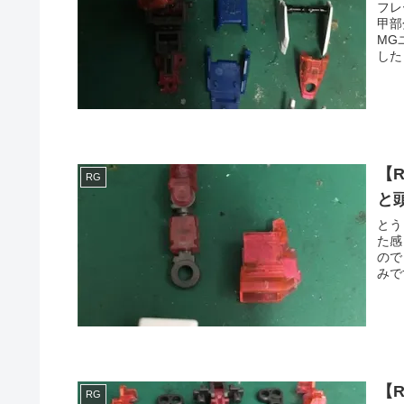
フレ
甲部
MG
した
【
RG
と
とう
た感
ので
みで
【
RG