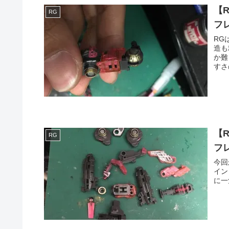
【
RG
フ
RG
造も
か難
すさ
【
RG
フ
今回
イン
に一