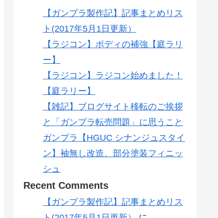
【ガンプラ製作記】記事まとめリス
ト(2017年5月1日更新）
【ラジコン】ボディの補強【庭ラリ
ー】
【ラジコン】ラジコン始めました！
【庭ラリー】
【雑記】ブログサイト移転のご挨拶
と「ガンプラ転売問題」に思うこと
ガンプラ【HGUC シナンジュスタイ
ン】袖無し改造、部分塗装フィニッ
シュ
Recent Comments
【ガンプラ製作記】記事まとめリス
ト(2017年5月1日更新）
に