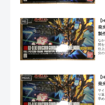
【
HG
発
製
なか
間を
仕上
分の
【
HGUC
発
サイ
り返
早め