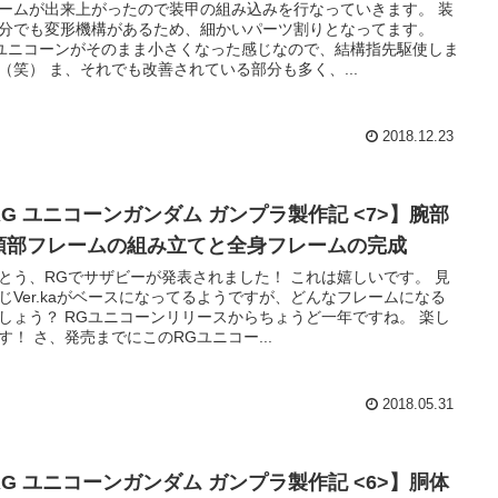
ームが出来上がったので装甲の組み込みを行なっていきます。 装
分でも変形機構があるため、細かいパーツ割りとなってます。
ユニコーンがそのまま小さくなった感じなので、結構指先駆使しま
（笑） ま、それでも改善されている部分も多く、...
2018.12.23
RG ユニコーンガンダム ガンプラ製作記 <7>】腕部
頭部フレームの組み立てと全身フレームの完成
とう、RGでサザビーが発表されました！ これは嬉しいです。 見
じVer.kaがベースになってるようですが、どんなフレームになる
しょう？ RGユニコーンリリースからちょうど一年ですね。 楽し
す！ さ、発売までにこのRGユニコー...
2018.05.31
RG ユニコーンガンダム ガンプラ製作記 <6>】胴体