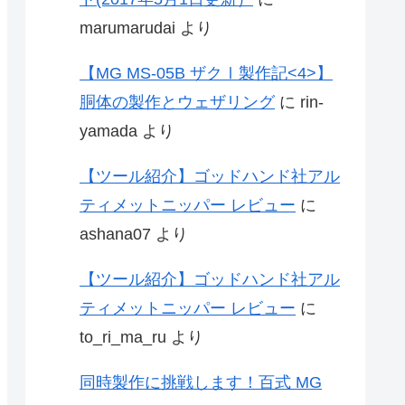
marumarudai
より
【MG MS-05B ザクⅠ製作記<4>】
胴体の製作とウェザリング
に
rin-
yamada
より
【ツール紹介】ゴッドハンド社アル
ティメットニッパー レビュー
に
ashana07
より
【ツール紹介】ゴッドハンド社アル
ティメットニッパー レビュー
に
to_ri_ma_ru
より
同時製作に挑戦します！百式 MG