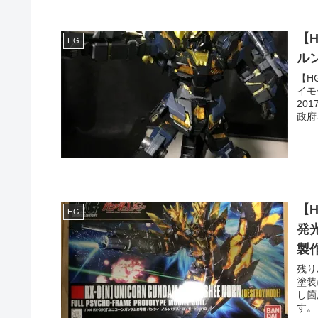
【H
HG
ル
【H
イモ
20
政府
【
HG
発
製
残り
塗装
し箇
す。