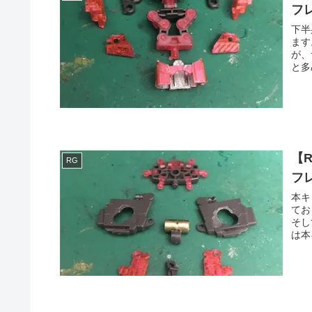
フ
下半
ます
が、
と多
【
RG
フ
本キ
てお
そし
は本