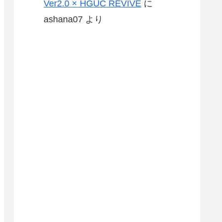
Ver2.0 × HGUC REVIVE
に
ashana07
より