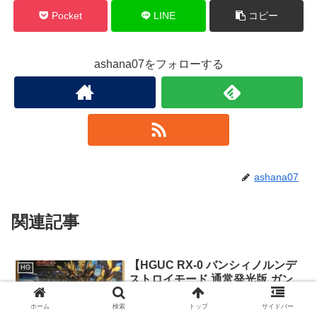
Pocket
LINE
コピー
ashana07をフォローする
ashana07
関連記事
【HGUC RX-0 バンシィノルンデ
HG
ストロイモード 通常発光版 ガン
プラ製作記 <5>】アームドアーマ
ーXCの製作
ホーム
検索
トップ
サイドバー