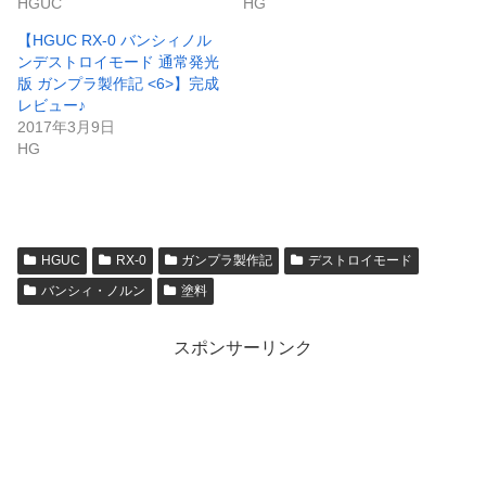
HGUC
HG
【HGUC RX-0 バンシィノル
ンデストロイモード 通常発光
版 ガンプラ製作記 <6>】完成
レビュー♪
2017年3月9日
HG
HGUC
RX-0
ガンプラ製作記
デストロイモード
バンシィ・ノルン
塗料
スポンサーリンク