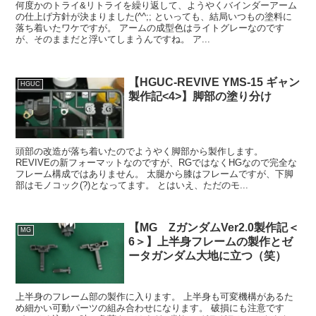
何度かのトライ&リトライを繰り返して、ようやくバインダーアーム
の仕上げ方針が決まりました(^^;; といっても、結局いつもの塗料に
落ち着いたワケですが。 アームの成型色はライトグレーなのです
が、そのままだと浮いてしまうんですね。 ア...
【HGUC-REVIVE YMS-15 ギャン
HGUC
製作記<4>】脚部の塗り分け
頭部の改造が落ち着いたのでようやく脚部から製作します。
REVIVEの新フォーマットなのですが、RGではなくHGなので完全な
フレーム構成ではありません。 太腿から膝はフレームですが、下脚
部はモノコック(?)となってます。 とはいえ、ただのモ...
【MG ZガンダムVer2.0製作記＜
MG
6＞】上半身フレームの製作とゼ
ータガンダム大地に立つ（笑）
上半身のフレーム部の製作に入ります。 上半身も可変機構があるた
め細かい可動パーツの組み合わせになります。 破損にも注意です