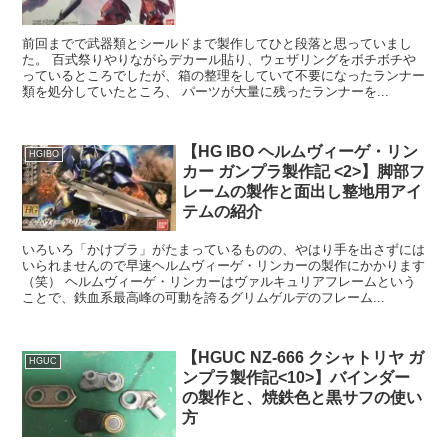
前回までで武器類とシールドまで製作してひと段落と思っていまし
た。 百式祭りやりながらデカール貼り、ウェザリングをボチボチや
っているところでしたが、箱の整理をしていて不要になったランナー
類を処分していたところ、 パーツが大量に残ったランナーを...
【HG IBO ヘルムヴィーゲ・リン
HGIBO
カー ガンプラ製作記 <2>】脚部フ
レームの製作と面出し整地用アイ
テムの紹介
いろいろ「かけプラ」がたまっているものの、やはり手を出さずには
いられませんので早速ヘルムヴィーゲ・リンカーの製作にかかります
（笑） ヘルムヴィーゲ・リンカーはヴァルキュリアフレームという
ことで、鉄血系最高峰の可動を誇るグリムゲルデのフレーム...
【HGUC NZ-666 クシャトリヤ ガ
HGUC
ンプラ製作記<10>】バインダー
の製作と、焼鉄色と黒サフの使い
方