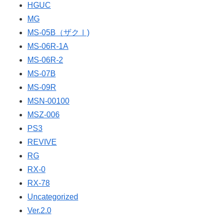
HGUC
MG
MS-05B（ザクⅠ)
MS-06R-1A
MS-06R-2
MS-07B
MS-09R
MSN-00100
MSZ-006
PS3
REVIVE
RG
RX-0
RX-78
Uncategorized
Ver.2.0