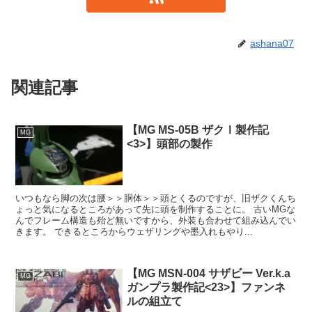
ashana07
関連記事
【MG MS-05B ザクⅠ製作記
MG
<3>】頭部の製作
いつもなら脚の次は腰＞＞胴体＞＞頭とくるのですが、旧ザクくんち
ょっと気になるところがあって先に頭を制作することに。 古いMGな
んでフレーム構造も殆ど無いですから、外装も合わせて組み込んでい
きます。 できるところからウェザリングや墨入れもやり...
【MG MSN-004 サザビー Ver.k.a
MG
ガンプラ製作記<23>】ファンネ
ルの組立て