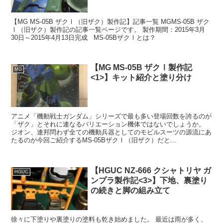
【MG MS-05B ザクⅠ（旧ザク）製作記】記事一覧 MGMS-05B ザク
Ⅰ（旧ザク）製作記の記事一覧ページです。 製作期間：2015年3月
30日～2015年4月13日完成 MS-05BザクⅠとは？
【MG MS-05B ザクⅠ製作記
MG
<1>】キット紹介と塗り分け
アニメ「機動戦士ガンダム」シリーズで最も多い登場回数を誇るのが
「ザク」とそれに連なるバリエーション機体ではないでしょうか。
ジオン、連邦問わず全ての機動兵器としてのモビルスーツの源流にあ
たるのが今回ご紹介するMS-05BザクⅠ（旧ザク）だと...
【HGUC NZ-666 クシャトリヤ ガ
HGUC
ンプラ製作記<3>】下地、裏塗り
の続きと脚の組み立て
徐々に下塗りや裏塗りの塗料も乾き始めました。 最近は雨が多く、