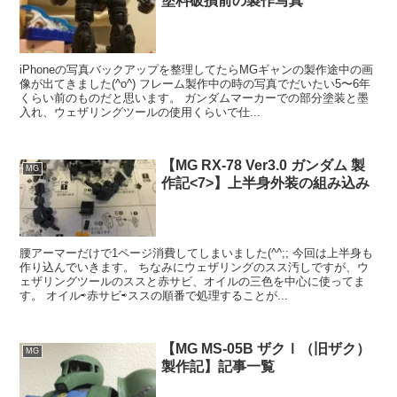
塗料破損前の製作写真
iPhoneの写真バックアップを整理してたらMGギャンの製作途中の画
像が出てきました(^o^) フレーム製作中の時の写真でだいたい5〜6年
くらい前のものだと思います。 ガンダムマーカーでの部分塗装と墨
入れ、ウェザリングツールの使用くらいで仕...
【MG RX-78 Ver3.0 ガンダム 製
MG
作記<7>】上半身外装の組み込み
腰アーマーだけで1ページ消費してしまいました(^^;; 今回は上半身も
作り込んでいきます。 ちなみにウェザリングのスス汚しですが、ウ
ェザリングツールのススと赤サビ、オイルの三色を中心に使ってま
す。 オイル⇨赤サビ⇨ススの順番で処理することが...
【MG MS-05B ザクⅠ（旧ザク）
MG
製作記】記事一覧