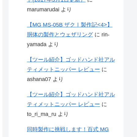
marumarudai
より
【MG MS-05B ザクⅠ製作記<4>】
胴体の製作とウェザリング
に
rin-
yamada
より
【ツール紹介】ゴッドハンド社アル
ティメットニッパー レビュー
に
ashana07
より
【ツール紹介】ゴッドハンド社アル
ティメットニッパー レビュー
に
to_ri_ma_ru
より
同時製作に挑戦します！百式 MG