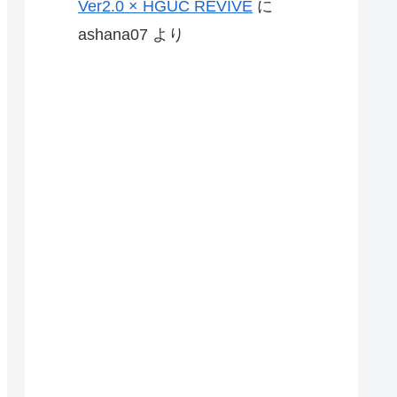
Ver2.0 × HGUC REVIVE
に
ashana07
より