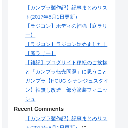
【ガンプラ製作記】記事まとめリス
ト(2017年5月1日更新）
【ラジコン】ボディの補強【庭ラリ
ー】
【ラジコン】ラジコン始めました！
【庭ラリー】
【雑記】ブログサイト移転のご挨拶
と「ガンプラ転売問題」に思うこと
ガンプラ【HGUC シナンジュスタイ
ン】袖無し改造、部分塗装フィニッ
シュ
Recent Comments
【ガンプラ製作記】記事まとめリス
ト(2017年5月1日更新）
に