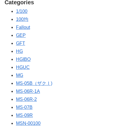
Categories
1/100
100均
Fallout
GEP
GFT
HG
HGIBO
HGUC
MG
MS-05B（ザクⅠ)
MS-06R-1A
MS-06R-2
MS-07B
MS-09R
MSN-00100