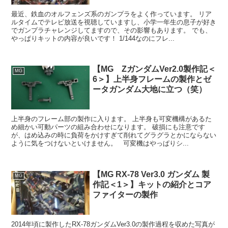
最近、鉄血のオルフェンズ系のガンプラをよく作っています。 リア
ルタイムでテレビ放送を視聴していますし、小学一年生の息子が好き
でガンプラチャレンジしてますので、その影響もあります。 でも、
やっぱりキットの内容が良いです！ 1/144なのにフレ...
【MG ZガンダムVer2.0製作記＜
MG
6＞】上半身フレームの製作とゼ
ータガンダム大地に立つ（笑）
上半身のフレーム部の製作に入ります。 上半身も可変機構があるた
め細かい可動パーツの組み合わせになります。 破損にも注意です
が、はめ込みの時に負荷をかけすぎて削れてグラグラとかにならない
ように気をつけないといけません。 可変機はやっぱりシ...
【MG RX-78 Ver3.0 ガンダム 製
MG
作記＜1＞】キットの紹介とコア
ファイターの製作
2014年頃に製作したRX-78ガンダムVer3.0の製作過程を収めた写真が