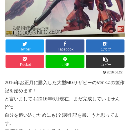
Twitter
Facebook
はてブ
Pocket
LINE
コピー
2016.06.22
2016年お正月に購入した大型MGサザビーのVer.k.aの製作
記を始めます！
と言いましても2016年6月現在、まだ完成していません
(^^;;
自分を追い込むためにも(？)製作記を書こうと思ってま
す。