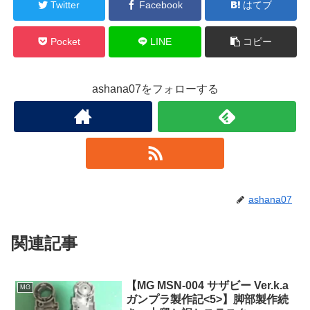
Twitter
Facebook
はてブ
Pocket
LINE
コピー
ashana07をフォローする
ashana07
関連記事
【MG MSN-004 サザビー Ver.k.a
MG
ガンプラ製作記<5>】脚部製作続