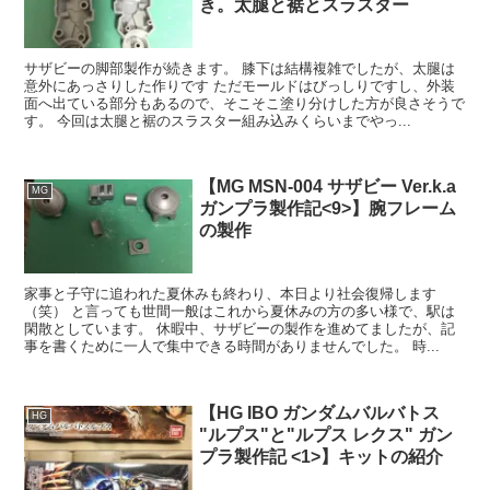
き。太腿と裾とスラスター
サザビーの脚部製作が続きます。 膝下は結構複雑でしたが、太腿は
意外にあっさりした作りです ただモールドはびっしりですし、外装
面へ出ている部分もあるので、そこそこ塗り分けした方が良さそうで
す。 今回は太腿と裾のスラスター組み込みくらいまでやっ...
【MG MSN-004 サザビー Ver.k.a
MG
ガンプラ製作記<9>】腕フレーム
の製作
家事と子守に追われた夏休みも終わり、本日より社会復帰します
（笑） と言っても世間一般はこれから夏休みの方の多い様で、駅は
閑散としています。 休暇中、サザビーの製作を進めてましたが、記
事を書くために一人で集中できる時間がありませんでした。 時...
【HG IBO ガンダムバルバトス
HG
"ルプス"と"ルプス レクス" ガン
プラ製作記 <1>】キットの紹介