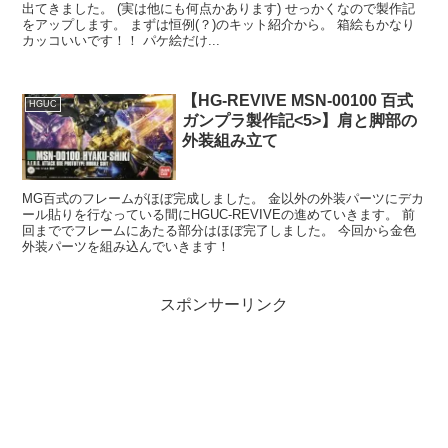
出てきました。 (実は他にも何点かあります) せっかくなので製作記
をアップします。 まずは恒例(？)のキット紹介から。 箱絵もかなり
カッコいいです！！ パケ絵だけ...
【HG-REVIVE MSN-00100 百式
HGUC
ガンプラ製作記<5>】肩と脚部の
外装組み立て
MG百式のフレームがほぼ完成しました。 金以外の外装パーツにデカ
ール貼りを行なっている間にHGUC-REVIVEの進めていきます。 前
回まででフレームにあたる部分はほぼ完了しました。 今回から金色
外装パーツを組み込んでいきます！
スポンサーリンク