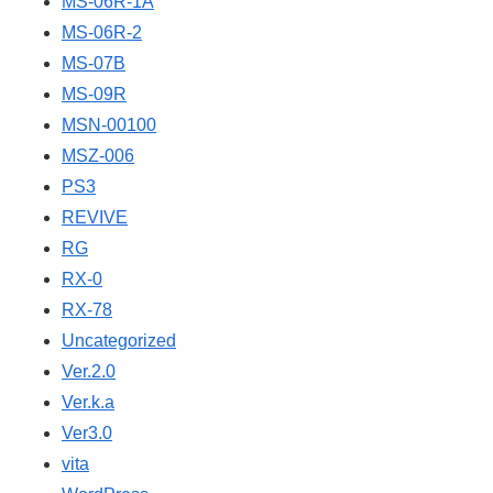
MS-06R-1A
MS-06R-2
MS-07B
MS-09R
MSN-00100
MSZ-006
PS3
REVIVE
RG
RX-0
RX-78
Uncategorized
Ver.2.0
Ver.k.a
Ver3.0
vita