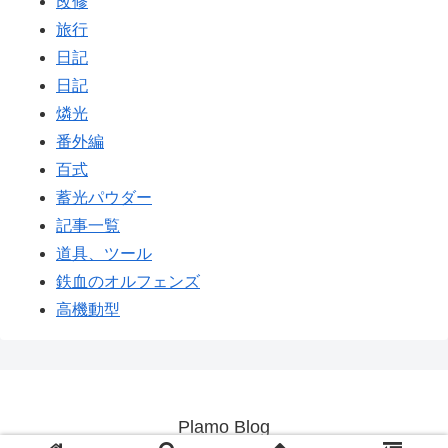
改修
旅行
日記
日記
燐光
番外編
百式
蓄光パウダー
記事一覧
道具、ツール
鉄血のオルフェンズ
高機動型
Plamo Blog