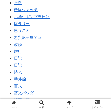
塗料
妖怪ウォッチ
小学生ガンプラ日記
庭ラリー
思うこと
悪質転売屋問題
改修
旅行
日記
日記
燐光
番外編
百式
蓄光パウダー
記事一覧
道具、ツール
ホーム
検索
トップ
サイドバー