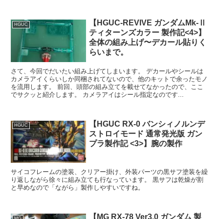
【HGUC-REVIVE ガンダムMk-Ⅱ
HGUC
ティターンズカラー 製作記<4>】
全体の組み上げ〜デカール貼りく
らいまで。
さて、今回でだいたい組み上げてしまいます。 デカールやシールは
カメラアイくらいしか同梱されてないので、他のキットで余ったモノ
を流用します。 前回、頭部の組み立てを載せてなかったので、ここ
でサクッと紹介します。 カメラアイはシール指定なのです...
【HGUC RX-0 バンシィノルンデ
HGUC
ストロイモード 通常発光版 ガン
プラ製作記 <3>】腕の製作
サイコフレームの塗装、クリアー掛け、外装パーツの黒サフ塗装を繰
り返しながら徐々に組み立ても行なっています。 黒サフは乾燥が割
と早めなので「ながら」製作しやすいですね。
【MG RX-78 Ver3.0 ガンダム 製
MG