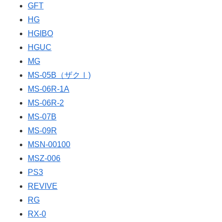
GFT
HG
HGIBO
HGUC
MG
MS-05B（ザクⅠ)
MS-06R-1A
MS-06R-2
MS-07B
MS-09R
MSN-00100
MSZ-006
PS3
REVIVE
RG
RX-0