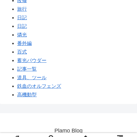
改修
旅行
日記
日記
燐光
番外編
百式
蓄光パウダー
記事一覧
道具、ツール
鉄血のオルフェンズ
高機動型
Plamo Blog