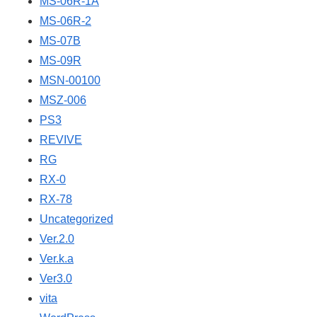
MS-06R-1A
MS-06R-2
MS-07B
MS-09R
MSN-00100
MSZ-006
PS3
REVIVE
RG
RX-0
RX-78
Uncategorized
Ver.2.0
Ver.k.a
Ver3.0
vita