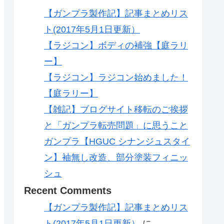
【ガンプラ製作記】記事まとめリス
ト(2017年5月1日更新）
【ラジコン】ボディの補強【庭ラリ
ー】
【ラジコン】ラジコン始めました！
【庭ラリー】
【雑記】ブログサイト移転のご挨拶
と「ガンプラ転売問題」に思うこと
ガンプラ【HGUC シナンジュスタイ
ン】袖無し改造、部分塗装フィニッ
シュ
Recent Comments
【ガンプラ製作記】記事まとめリス
ト(2017年5月1日更新）
に