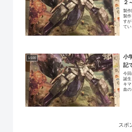
２
製作
製作
すが
てい
小
1/100
記
今回
誕生
キマ
血の
スポ