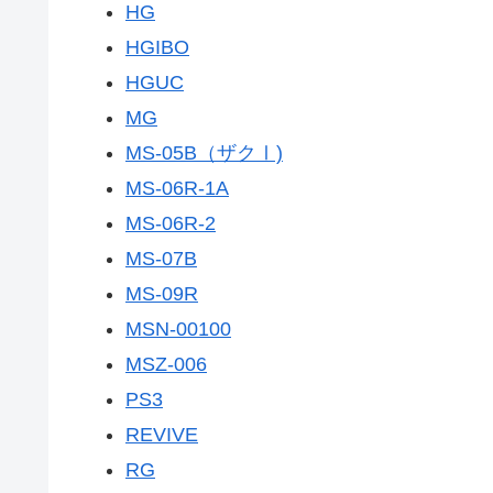
HG
HGIBO
HGUC
MG
MS-05B（ザクⅠ)
MS-06R-1A
MS-06R-2
MS-07B
MS-09R
MSN-00100
MSZ-006
PS3
REVIVE
RG