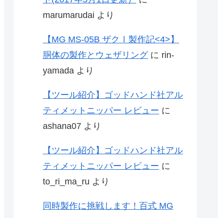
marumarudai
より
【MG MS-05B ザクⅠ製作記<4>】
胴体の製作とウェザリング
に
rin-
yamada
より
【ツール紹介】ゴッドハンド社アル
ティメットニッパー レビュー
に
ashana07
より
【ツール紹介】ゴッドハンド社アル
ティメットニッパー レビュー
に
to_ri_ma_ru
より
同時製作に挑戦します！百式 MG