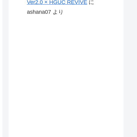
Ver2.0 × HGUC REVIVE
に
ashana07
より