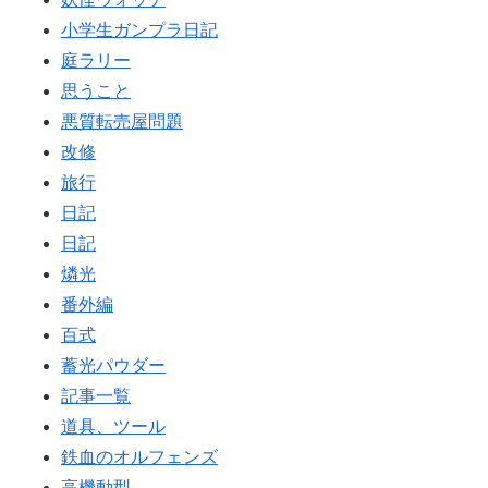
小学生ガンプラ日記
庭ラリー
思うこと
悪質転売屋問題
改修
旅行
日記
日記
燐光
番外編
百式
蓄光パウダー
記事一覧
道具、ツール
鉄血のオルフェンズ
高機動型