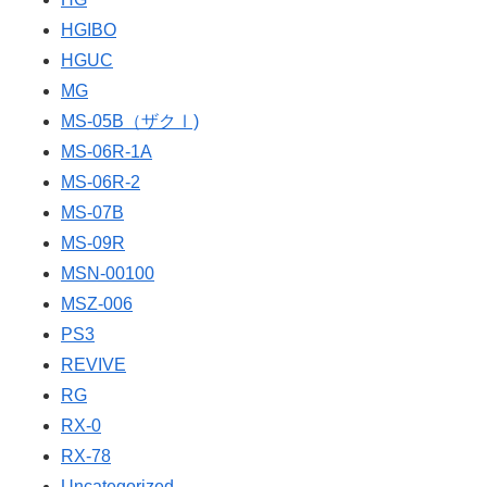
HGIBO
HGUC
MG
MS-05B（ザクⅠ)
MS-06R-1A
MS-06R-2
MS-07B
MS-09R
MSN-00100
MSZ-006
PS3
REVIVE
RG
RX-0
RX-78
Uncategorized