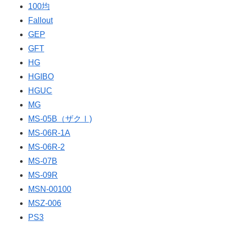
100均
Fallout
GEP
GFT
HG
HGIBO
HGUC
MG
MS-05B（ザクⅠ)
MS-06R-1A
MS-06R-2
MS-07B
MS-09R
MSN-00100
MSZ-006
PS3