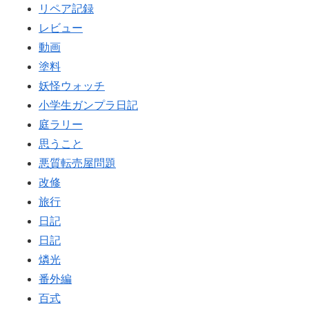
リペア記録
レビュー
動画
塗料
妖怪ウォッチ
小学生ガンプラ日記
庭ラリー
思うこと
悪質転売屋問題
改修
旅行
日記
日記
燐光
番外編
百式